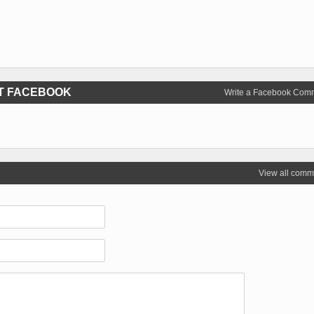
T FACEBOOK
Write a Facebook Com
View all comm