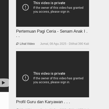
Pertemuan Pagi Ceria - Senam Anak I .
. .
Lihat Video
Jumat, 08 Agu 2025 - Dilihat 390 Kali

Profil Guru dan Karyawan . . .