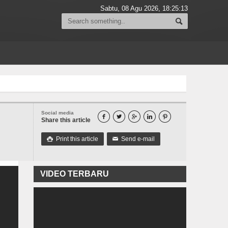
Sabtu, 08 Agu 2026,
18:25:14
Social media





Share this article
Print this article
Send e-mail

✉
VIDEO TERBARU