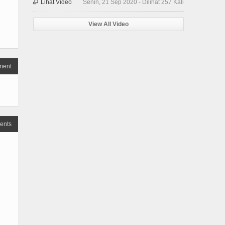
Lihat Video
Senin, 21 Sep 2020 - Dilihat 257 Kali

View All Video
ment
ents