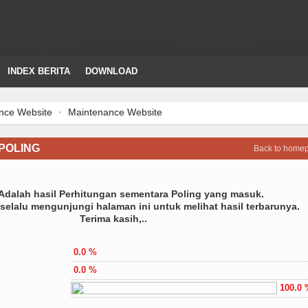
INDEX BERITA
DOWNLOAD
e Website
Maintenance Website
 POLING
Back to home
 Adalah hasil Perhitungan sementara Poling yang masuk.
selalu mengunjungi halaman ini untuk melihat hasil terbarunya.
Terima kasih,..
0.0 %
0.0 %
100.0