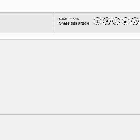
Social media





Share this article