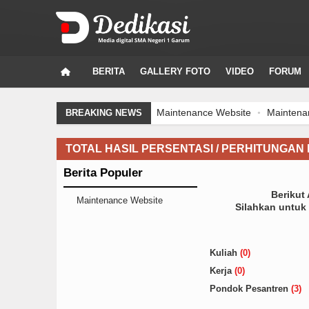
BERITA
GALLERY FOTO
VIDEO
FORUM
Maintenance Website
Maintenanc
BREAKING NEWS
TOTAL HASIL PERSENTASI / PERHITUNGAN
Berita Populer
Berikut
Maintenance Website
Silahkan untuk 
Kuliah
(0)
Kerja
(0)
Pondok Pesantren
(3)